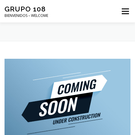
Saltar
GRUPO 108
al
Menú
contenido
BIENVENIDOS – WELCOME