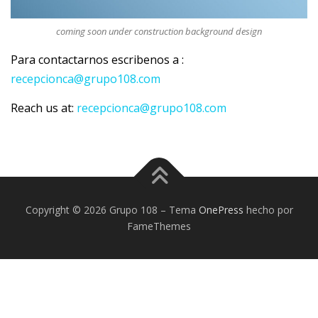
coming soon under construction background design
Para contactarnos escribenos a :
recepcionca@grupo108.com
Reach us at:
recepcionca@grupo108.com
Copyright © 2026 Grupo 108
–
Tema
OnePress
hecho por
FameThemes